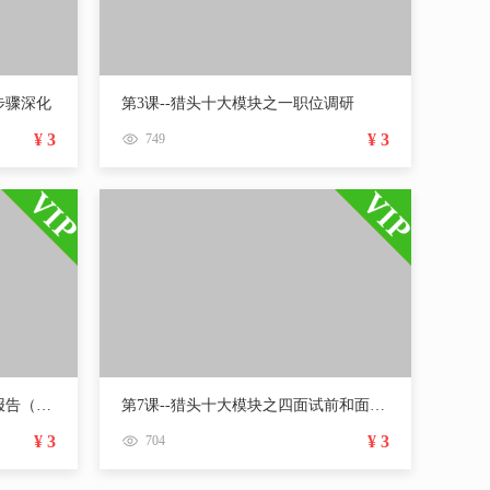
步骤深化
第3课--猎头十大模块之一职位调研
¥ 3
¥ 3
749
第6课--猎头十大模块之三推荐报告（人才简历制作）
第7课--猎头十大模块之四面试前和面试后标准动作
¥ 3
¥ 3
704