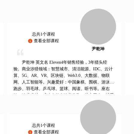
总共1个课程
查看全部课程
尹乾坤
尹乾坤 英文名 Eleven4年销售经验，3年猎头经
验。商业涉猎领域：智慧城市、清洁能源、IDC、云计
算、5G、AR、VR、区块链、Web3.0、大数据、物联
网、人工智能等。兴趣爱好：中国象棋、围棋、游泳、
跑步、羽毛球、乒乓球、篮球、阅读、听书等。座右
铭：追求卓越，成功自然会追着你跑。关心于人，博爱
至简。在我看来，只要勤奋工作、勇于改变自己、能直
面真实的世界，乐于探索新思想，有广阔的胸怀和不受
限的眼界，这样的人就是精英。——万维钢
总共1个课程
查看全部课程