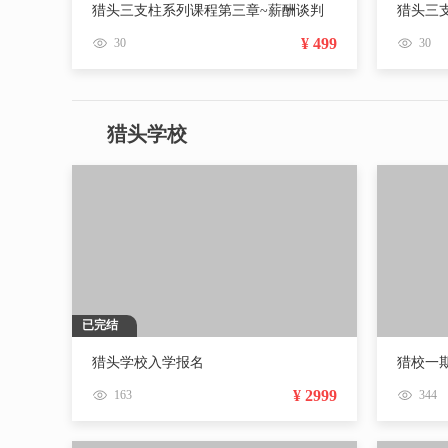
猎头三支柱系列课程第三章~薪酬谈判
猎头三
¥ 499
30
30
猎头学校
已完结
猎头学校入学报名
¥ 2999
163
344