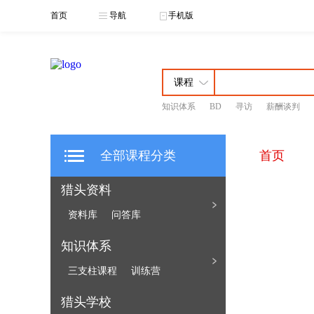
首页
导航
手机版
知识体系
BD
寻访
薪酬谈判
全部课程分类
首页
猎头资料
资料库
问答库
知识体系
三支柱课程
训练营
猎头学校
猎头知识体系
了解客户