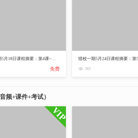
猎校一期5月18日课程摘要：第4课~猎头知识体系（下）
免费
163
音频+课件+考试）