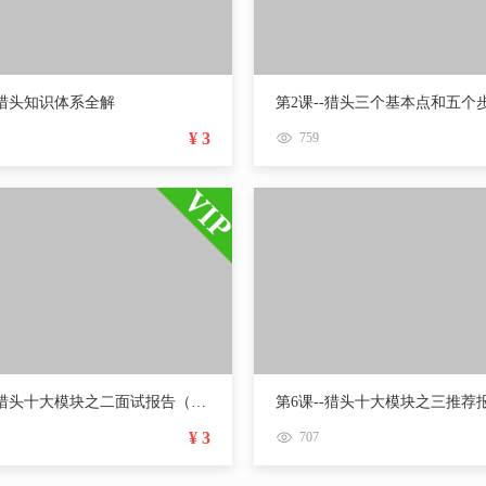
-猎头知识体系全解
第2课--猎头三个基本点和五个
¥ 3
759
第5课--猎头十大模块之二面试报告（面试实战应用）
¥ 3
707