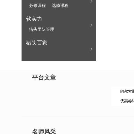
必修课程
选修课程
合作谈判
职位调研
软实力
寻访知识与技能
猎头团队管理
结构化面试
职业规划
猎头百家
猎头个人管理
简历制作
面试辅导
面试安排
薪酬谈判
背景调查
离职辅导
平台文章
入职辅导
说服与打压
阿尔索
优惠券
落位辅导
保证期管理
BD客户开发
名师风采