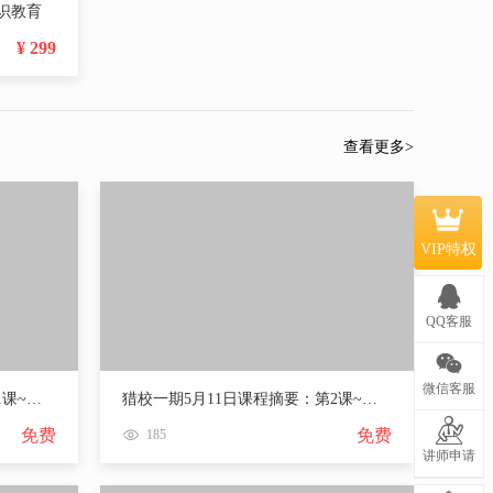
识教育
目、招聘体系建设类项目，职涯规划或创业咨询类项
目。
¥ 299
【测评类】人才测评及解读，优势发掘，人岗匹配
评估等
四、授课风格：
体验式教学为主，以工具，模型及案例为课程导
查看更多>
向，实操演练为课程中心。
课程互动较多，通过提问、探询与学员共同分享切
身体会和感受。
VIP特权
QQ客服
微信客服
猎校一期5月10日课程摘要：第1课~认知猎头
猎校一期5月11日课程摘要：第2课~猎头意识与理念
免费
免费
185
讲师申请