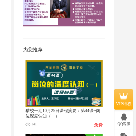
为您推荐
VIP特权
猎校一期10月25日课程摘要：第44课~岗
位深度认知（一）
QQ客服
141
免费