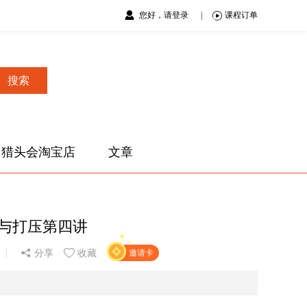
您好，请登录
|
课程订单
搜索
猎头会淘宝店
文章
服与打压第四讲
分享
收藏
邀请卡