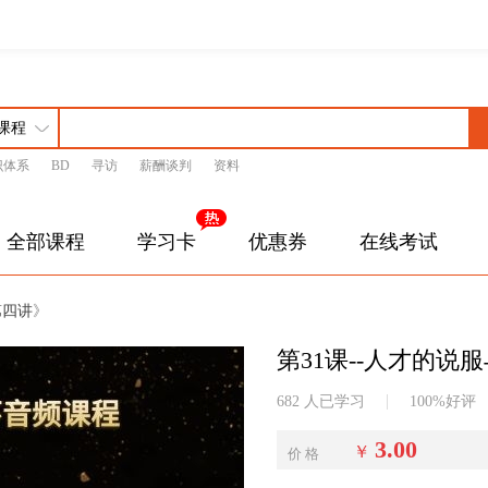
识体系
BD
寻访
薪酬谈判
资料
全部课程
学习卡
优惠券
在线考试
第四讲
》
第31课--人才的说
682 人已学习
100%好评
3.00
￥
价 格