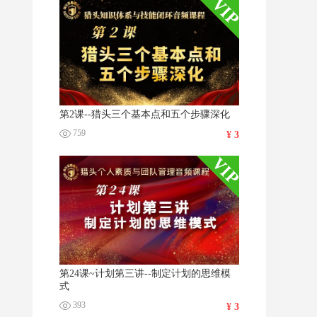
第2课--猎头三个基本点和五个步骤深化
759
¥ 3
第24课~计划第三讲--制定计划的思维模
式
393
¥ 3