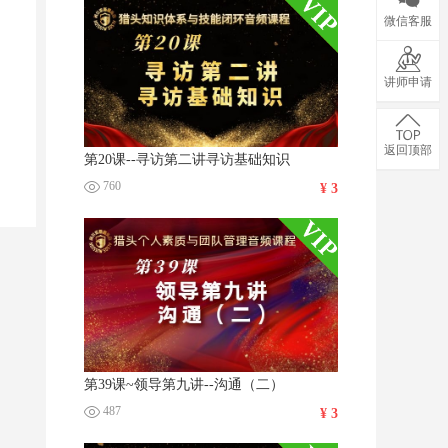
微信客服
讲师申请
返回顶部
第20课--寻访第二讲寻访基础知识
760
¥ 3
第39课~领导第九讲--沟通（二）
487
¥ 3