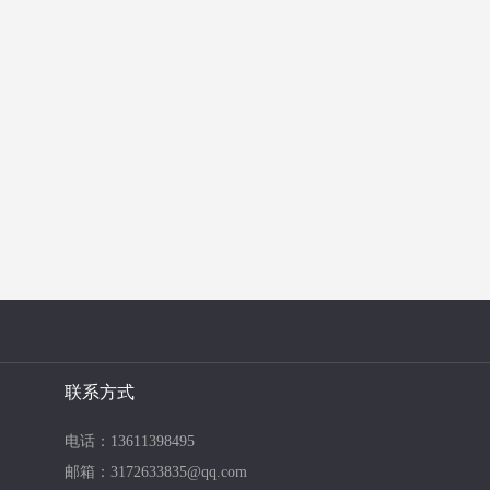
联系方式
电话：13611398495
邮箱：3172633835@qq.com