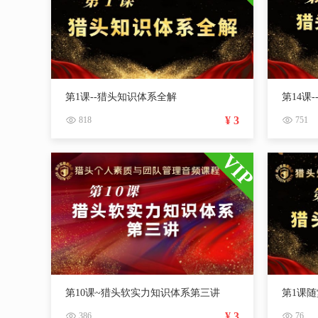
第1课--猎头知识体系全解
第14课
¥ 3
818
751
第10课~猎头软实力知识体系第三讲
第1课随
¥ 3
386
76