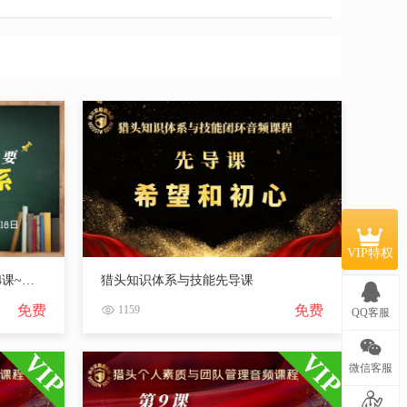
VIP特权
猎校一期5月18日课程摘要：第4课~猎头知识体系（下）
猎头知识体系与技能先导课
免费
免费
1159
QQ客服
微信客服