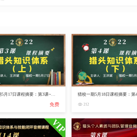
猎校一期5月17日课程摘要：第3课~猎头知识体系（上）
免费
212