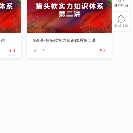
讲师申请
返回顶部
一讲
第9课~猎头软实力知识体系第二讲
¥ 3
¥ 3
353